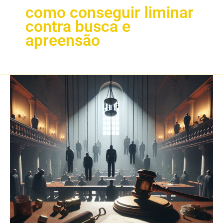
como conseguir liminar
contra busca e
apreensão
Como
Funciona
a
Liminar
Para
Suspender
a
Busca
e
Apreensão
2025