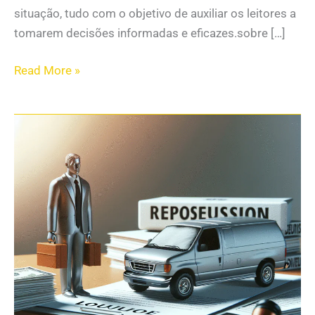
situação, tudo com o objetivo de auxiliar os leitores a
tomarem decisões informadas e eficazes.sobre […]
Read More »
Como
utilizar
a
liminar
para
manter
a
posse
do
veículo