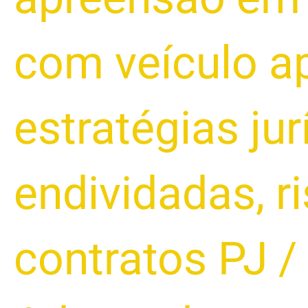
com veículo ap
estratégias ju
endividadas
,
r
contratos PJ
/