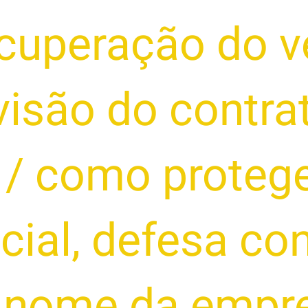
ecuperação do v
isão do contra
/
como protege
cial
,
defesa con
 nome da empr