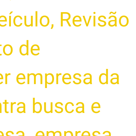
eículo
,
Revisão
to de
r empresa da
tra busca e
esa
,
empresa