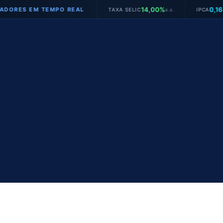
14,00%
0,16%
MPO REAL
TAXA SELIC
a.a.
IPCA
mês
JURO