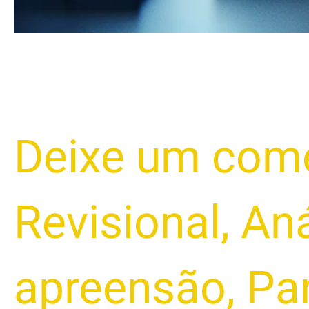
Deixe um come
Revisional
,
Aná
apreensão
,
Pa