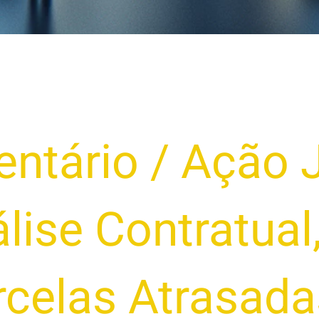
ntário
/
Ação J
lise Contratual
rcelas Atrasada