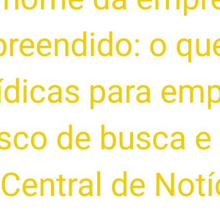
reendido: o que
rídicas para em
isco de busca 
Central de Notí