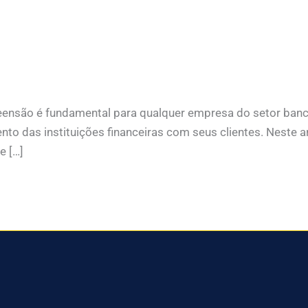
ensão é fundamental para qualquer empresa do setor bancá
to das instituições financeiras com seus clientes. Neste a
e […]