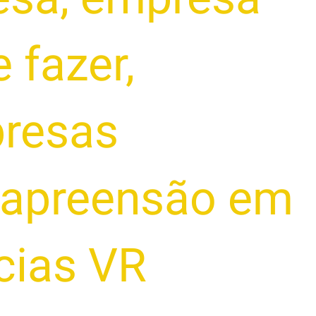
 fazer
,
presas
e apreensão em
cias VR