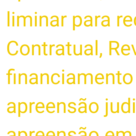
liminar para r
Contratual
,
Rev
financiamento
apreensão judi
apreensão em