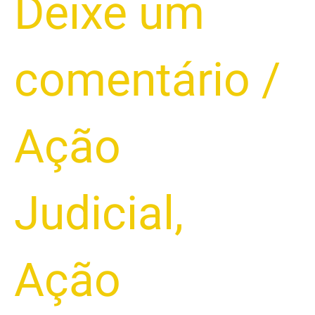
Deixe um
evitar
perder
o
comentário
/
veículo
para
o
banco
Ação
2025
Judicial
,
Ação