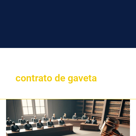
contrato de gaveta
Comprou
um
carro
no