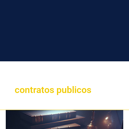
contratos publicos
Sua
empresa