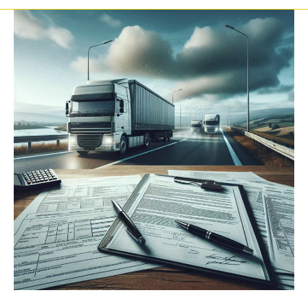
Buscas
e
Apreensões:
O
Que
a
Lei
Diz
Sobre
Veículos
Com
Cargas
em
Transporte
2025