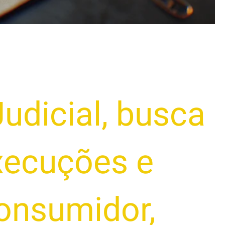
udicial
,
busca
xecuções e
Consumidor
,