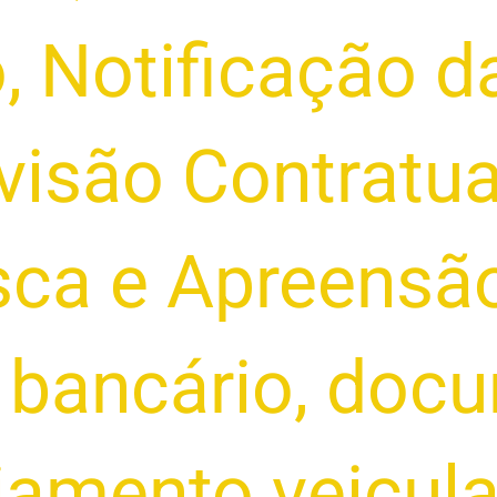
o
,
Notificação d
visão Contratua
sca e Apreensã
o bancário
,
docu
iamento veicula