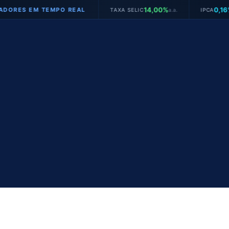
14,00%
0,16%
AL
TAXA SELIC
a.a.
IPCA
mês
JUROS VEÍCUL