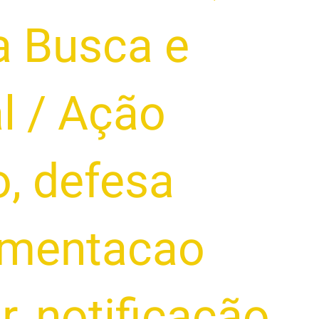
a Busca e
l
/
Ação
o
,
defesa
mentacao
r
,
notificação