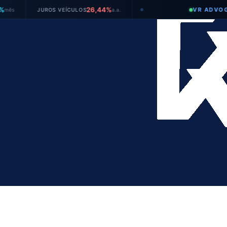
26,44%
VR ADVOGADOS
OS
a.a.
TAXA SELIC
●