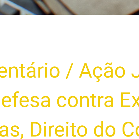
ntário
/
Ação J
efesa contra E
as
,
Direito do 