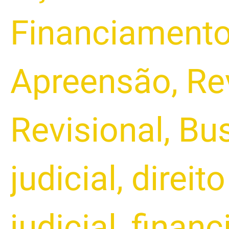
Financiament
Apreensão
,
Re
Revisional
,
Bu
judicial
,
direit
judicial
,
financ