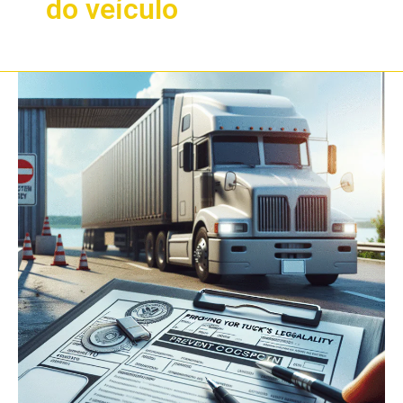
do veículo
Como
Provar
a
Regularidade
do
Seu
Caminhão
Para
Impedir
a
Apreensão
2025