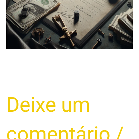
Seus
Riscos
2025
Deixe um
comentário
/