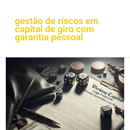
gestão de riscos em
capital de giro com
garantia pessoal
Proteção
Jurídica
em
Capital
de
Giro:
Garantia
Pessoal
e