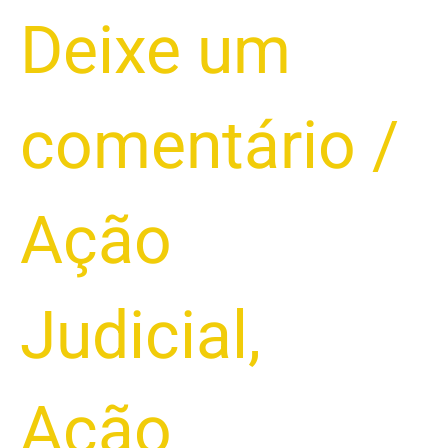
meio
Deixe um
de
sustento.
comentário
/
Ação
Judicial
,
Ação