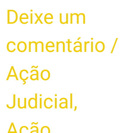
meio
Deixe um
de
trabalho.
comentário
/
Ação
Judicial
,
Ação