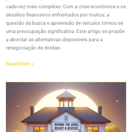
cada vez mais complexo. Com a crise econômica e os
desafios financeiros enfrentados por muitos, a
questão da busca e apreensão de veículos tornou-se
uma preocupação significativa. Este artigo se propõe
a abordar as alternativas disponíveis para a
renegociação de dívidas
Read More »
Sua
van
escolar
corre
risco
de