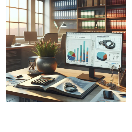
Educação
Financeira
Pode
Prevenir
Problemas
com
Busca
e
Apreensão