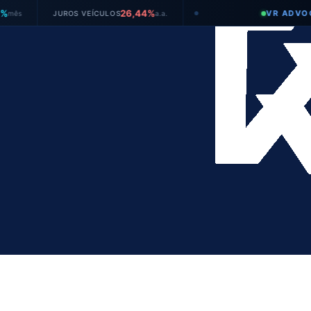
26,44%
VR ADVOGADOS
ROS VEÍCULOS
a.a.
●