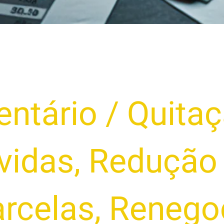
ntário
/
Quitaç
vidas
,
Redução 
rcelas
,
Renego