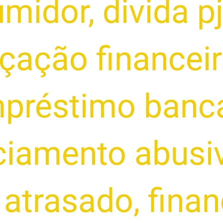
umidor
,
divida p
çação financei
préstimo bancá
ciamento abusi
 atrasado
,
fina