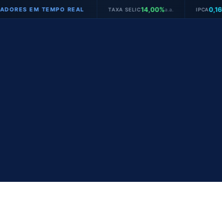
14,00%
0,16%
TEMPO REAL
TAXA SELIC
a.a.
IPCA
mês
JU