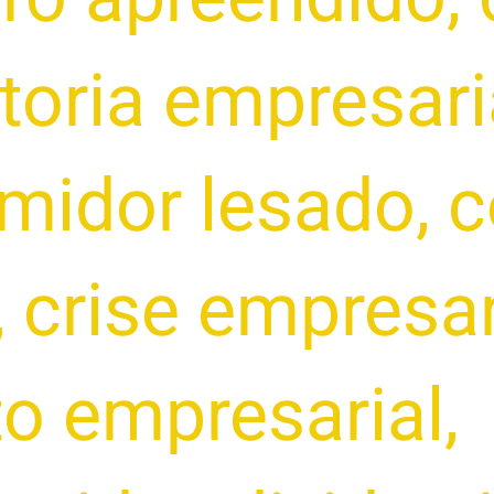
toria empresari
midor lesado
,
c
,
crise empresar
ito empresarial
,