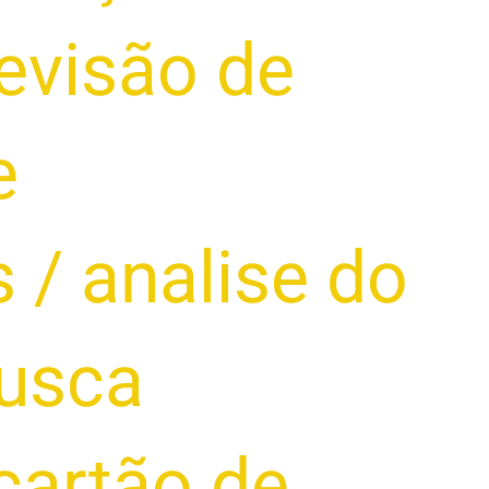
evisão de
e
s
/
analise do
usca
cartão de