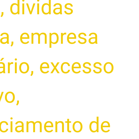
j
,
dividas
ra
,
empresa
rio
,
excesso
vo
,
nciamento de