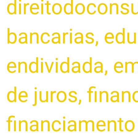
direitodocons
bancarias
,
edu
endividada
,
em
de juros
,
finan
financiamento