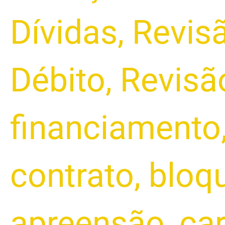
Dívidas
,
Revisã
Débito
,
Revisã
financiamento
contrato
,
bloq
apreensão
,
ca