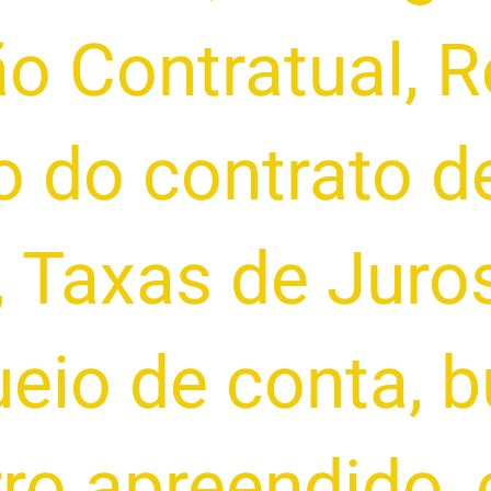
o Contratual
,
R
o do contrato d
,
Taxas de Juro
ueio de conta
,
b
rro apreendido
,