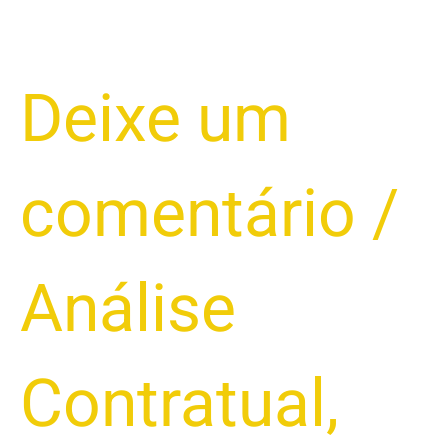
Como
Deixe um
Provar
a
Inviabilidade
comentário
/
da
Parcela
Alta
no
Análise
Capital
de
Giro
Contratual
,