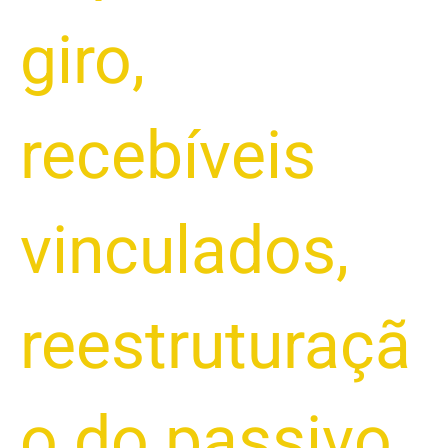
giro
,
recebíveis
vinculados
,
reestruturaçã
o do passivo
,