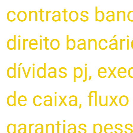
contratos banc
direito bancári
dívidas pj
,
exe
de caixa
,
fluxo
garantias pes