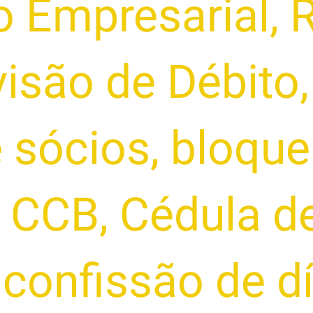
o Empresarial
,
isão de Débito
e sócios
,
bloque
,
CCB
,
Cédula de
,
confissão de d