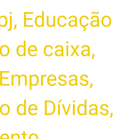
pj
,
Educação
o de caixa
,
 Empresas
,
o de Dívidas
,
ento