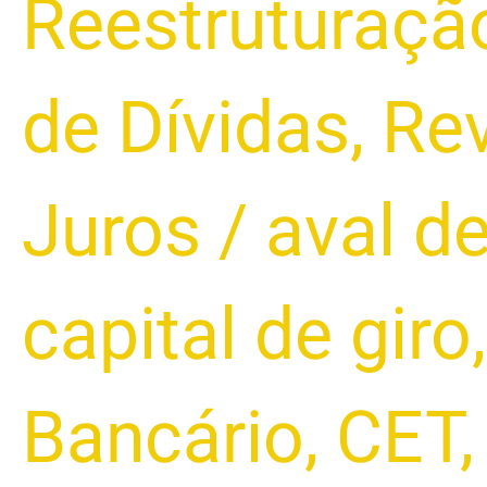
Reestruturaçã
de Dívidas
,
Rev
Juros
/
aval d
capital de giro
Bancário
,
CET