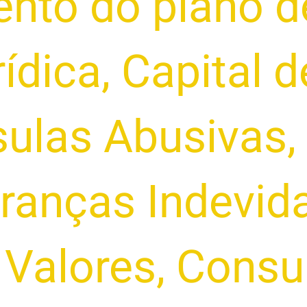
to do plano d
ídica
,
Capital d
sulas Abusivas
,
ranças Indevid
 Valores
,
Consul