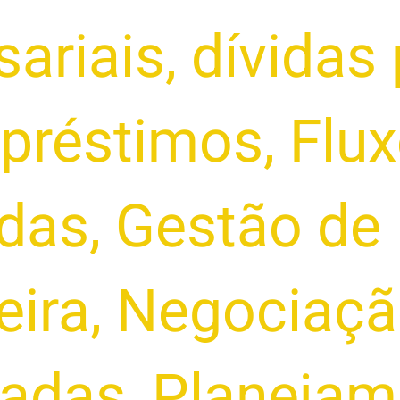
sariais
,
dívidas 
préstimos
,
Flux
idas
,
Gestão de
eira
,
Negociaçã
sadas
,
Planejam