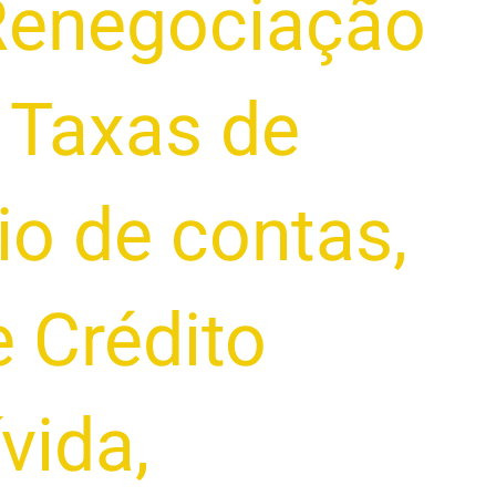
Renegociação
,
Taxas de
io de contas
,
 Crédito
ívida
,