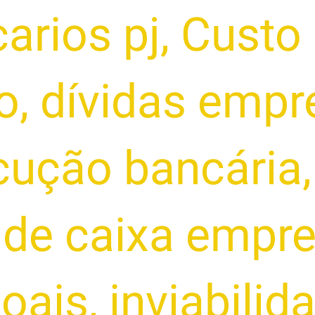
arios pj
,
Custo 
o
,
dívidas empr
cução bancária
 de caixa empre
soais
,
inviabilid