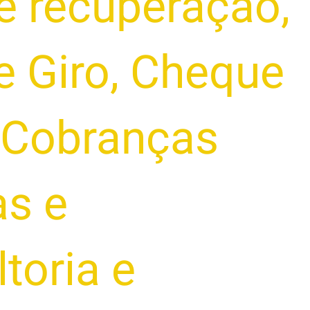
e recuperação
,
e Giro
,
Cheque
Cobranças
as e
toria e