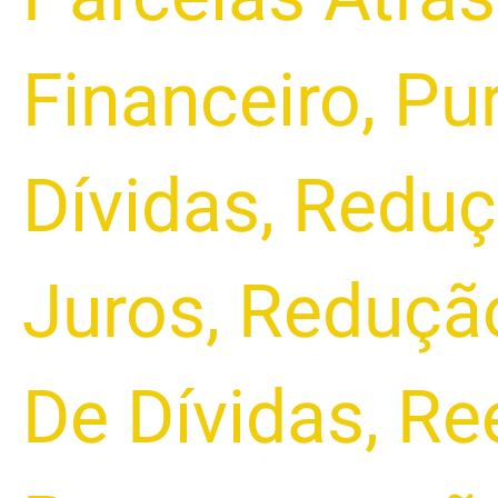
Financeiro
,
Pu
Dívidas
,
Reduç
Juros
,
Redução
De Dívidas
,
Ree