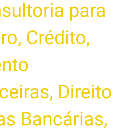
sultoria para
iro
,
Crédito
,
nto
ceiras
,
Direito
as Bancárias
,