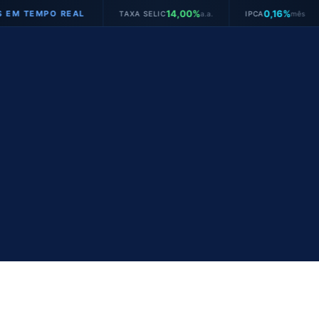
14,00%
0,16%
EMPO REAL
TAXA SELIC
a.a.
IPCA
mês
JUR