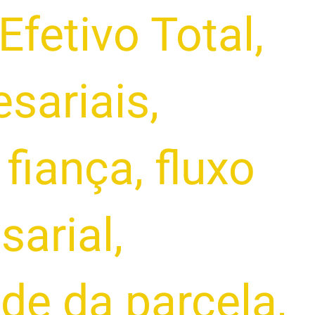
Efetivo Total
,
esariais
,
,
fiança
,
fluxo
sarial
,
ade da parcela
,