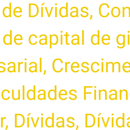
de Dívidas
,
Con
de capital de g
arial
,
Crescime
iculdades Finan
r
,
Dívidas
,
Dívid