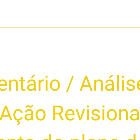
ntário
/
Anális
Ação Revisiona