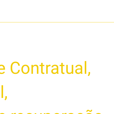
e Contratual
,
l
,