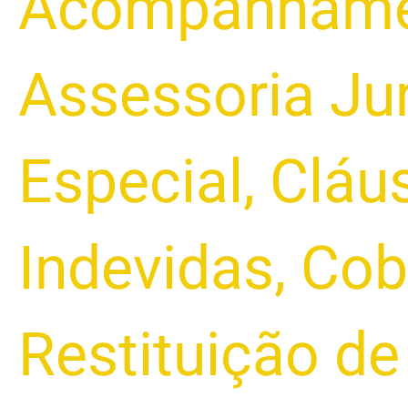
Acompanhamen
Capital
de
Giro
Assessoria Jur
Especial
,
Cláu
Indevidas
,
Cob
Restituição de