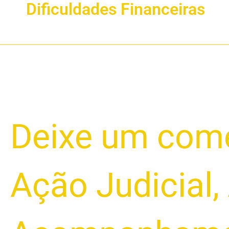
Dificuldades Financeiras
Como
Deixe um come
Provar
a
Inviabilidade
Ação Judicial
,
da
Parcela
Alta
no