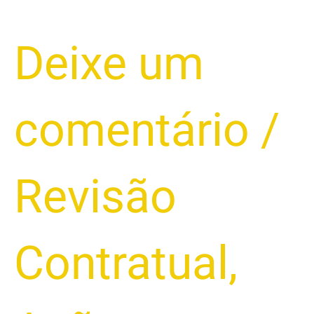
Defesa
Deixe um
em
Busca
e
comentário
/
Apreensão:
Como
se
Preparar
Revisão
Corretamente
Contratual
,