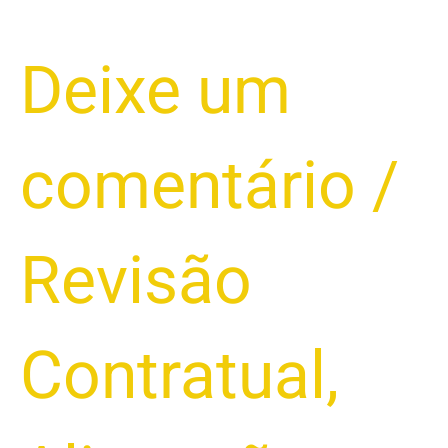
A
Deixe um
Importância
do
Contrato
comentário
/
na
Defesa
de
Busca
Revisão
e
Apreensão
Contratual
,