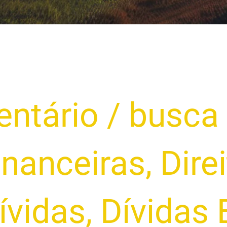
ntário
/
busca
inanceiras
,
Dire
ívidas
,
Dívidas 