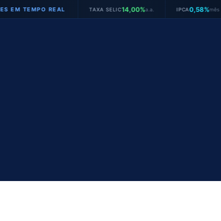
14,00%
0,58%
PO REAL
TAXA SELIC
a.a.
IPCA
mês
JUROS