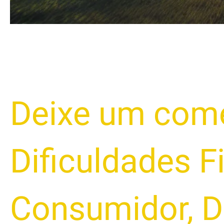
Deixe um come
Dificuldades F
Consumidor
,
D