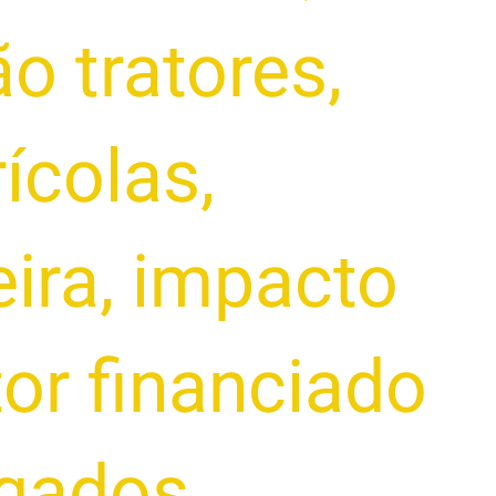
o tratores
,
ícolas
,
eira
,
impacto
tor financiado
ogados