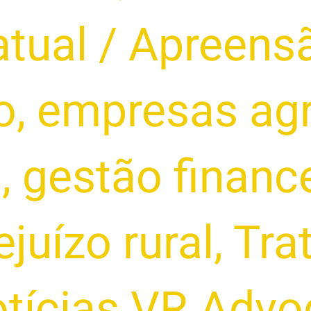
atual
/
Apreensã
o
,
empresas agr
s
,
gestão financ
ejuízo rural
,
Tra
otícias VR Adv