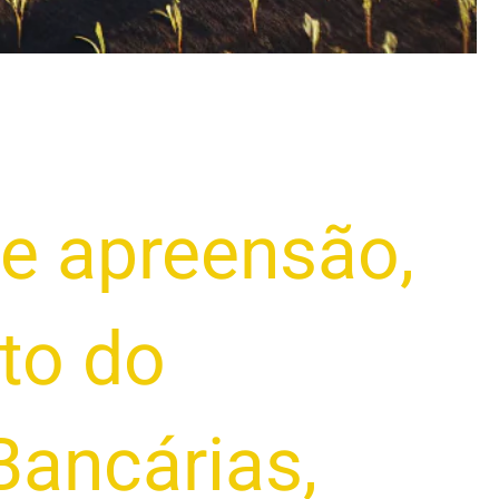
 e apreensão
,
ito do
Bancárias
,