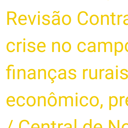
Revisão Contr
crise no camp
finanças rurai
econômico
,
pr
/
Central de N