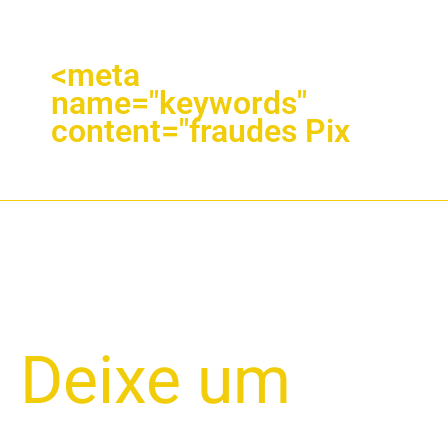
<meta
name="keywords"
content="fraudes Pix
FRAUDES
Deixe um
E
GOLPES
POR