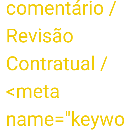
comentário
/
PIX:
COMO
EXIGIR
REEMBOLSO
Revisão
DO
BANCO
E
Contratual
/
PROTEGER
SUAS
TRANSAÇÕES
<meta
2025
name="keywo