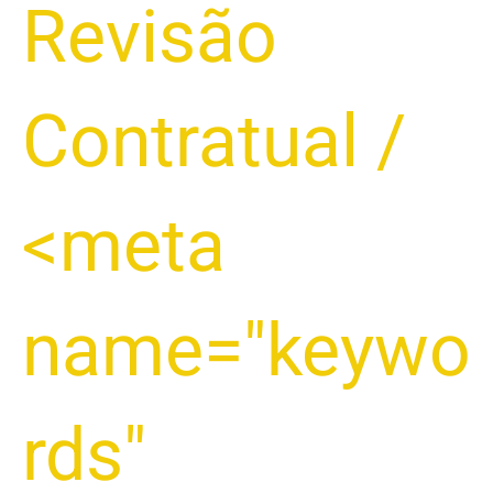
REEMBOLSO
Revisão
DO
BANCO
E
Contratual
/
PROTEGER
SUAS
TRANSAÇÕES
<meta
2025
name="keywo
rds"