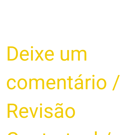
TRÊS
Deixe um
FATOS
IMPORTANTES
SOBRE
comentário
/
O
GOLPE
DO
PIX
Revisão
QUE
O
CONSUMIDOR