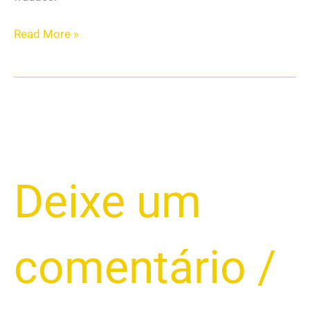
Read More »
FRAUDES
Deixe um
E
GOLPES
POR
comentário
/
PIX:
COMO
EXIGIR