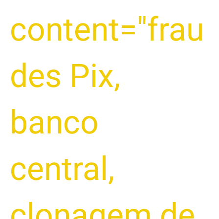
content="frau
des Pix
,
banco
central
,
clonagem de