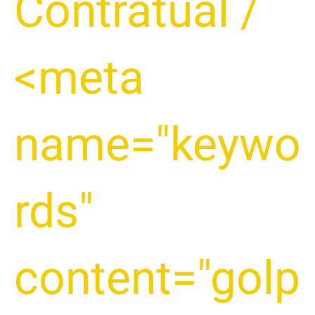
Contratual
/
DEVE
SABER
<meta
name="keywo
rds"
content="golp