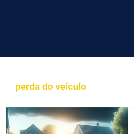
perda do veículo
Como
a
Redução