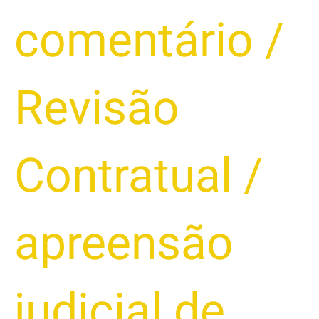
Apreensão
comentário
/
Judicial
de
Veículo:
Guia
Revisão
Completo
Contratual
/
apreensão
judicial de