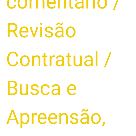
comentário
/
A
DÍVIDA
ANTES
Revisão
DE
PERDER
O
Contratual
/
VEÍCULO?
DESCUBRA
SEUS
Busca e
DIREITOS
2025
Apreensão
,