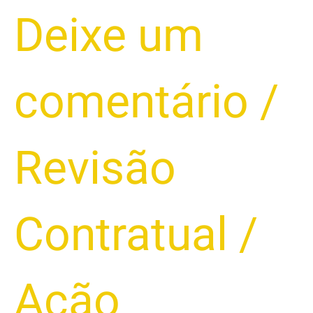
CONSEQUÊNCIAS
Deixe um
LEGAIS
DA
BUSCA
comentário
/
E
APREENSÃO
DE
UM
Revisão
VEÍCULO:
ENTENDA
SEUS
Contratual
/
DIREITOS
E
DEVERES
Ação