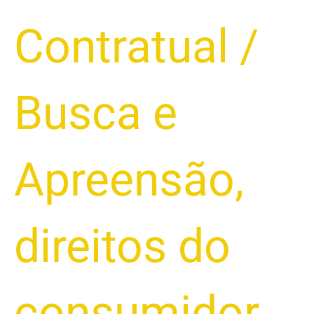
Proteger
Contratual
/
seu
Automóvel
Busca e
Apreensão
,
direitos do
consumidor
,