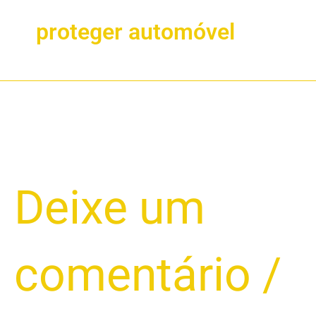
proteger automóvel
Empréstimo
Deixe um
de
Veículo
em
comentário
/
Risco:
Como
Evitar