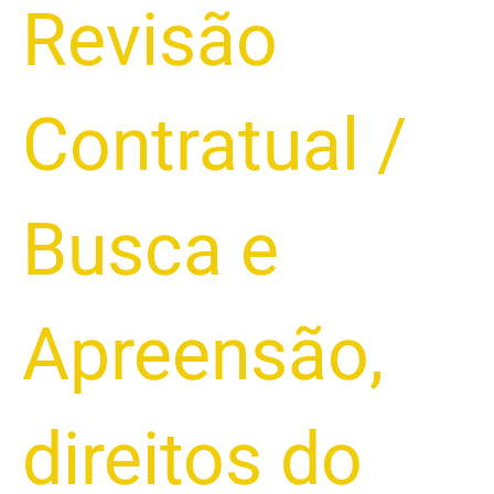
Juros
Revisão
Abusivos
e
Proteger
Contratual
/
seu
Automóvel
Busca e
Apreensão
,
direitos do