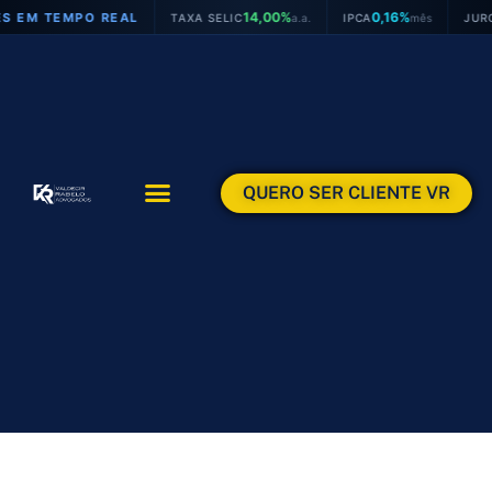
Ir
14,00%
0,16%
M TEMPO REAL
TAXA SELIC
a.a.
IPCA
mês
JUROS VE
para
o
conteúdo
QUERO SER CLIENTE VR
ÁREAS DE ATUAÇÃO
ÁREA DO CLIENTE