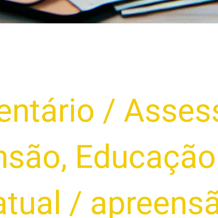
ntário
/
Assess
nsão
,
Educação 
atual
/
apreens