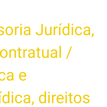
oria Jurídica
,
ontratual
/
ca e
ídica
,
direitos