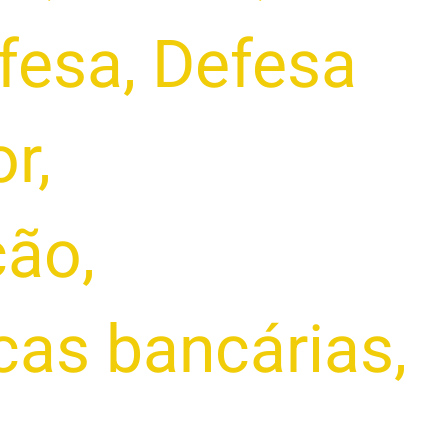
fesa
,
Defesa
or
,
ção
,
icas bancárias
,