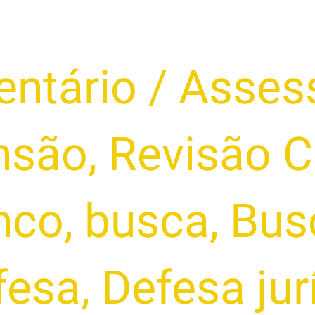
ntário
/
Assess
nsão
,
Revisão C
nco
,
busca
,
Bus
fesa
,
Defesa jur