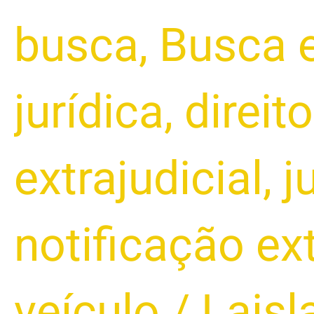
busca
,
Busca 
jurídica
,
direit
extrajudicial
,
j
notificação ext
veículo
/
Laisl