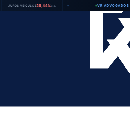
26,44%
VR ADVOGADOS
LOS
a.a.
TAXA SELI
●