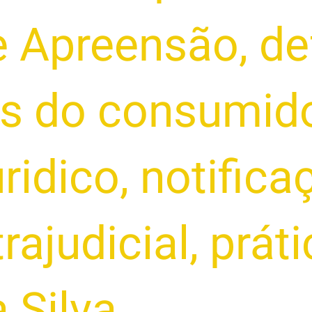
e Apreensão
,
de
os do consumid
uridico
,
notifica
rajudicial
,
prát
a Silva