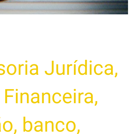
oria Jurídica
,
Financeira
,
ão
,
banco
,