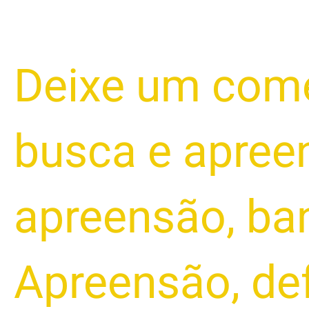
e
Apreensão
Judicial
Deixe um come
e
Extrajudicial:
O
Que
busca e apree
Saber
apreensão
,
ba
Apreensão
,
de