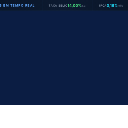
14,00%
0,16%
AL
TAXA SELIC
a.a.
IPCA
mês
JUROS VEÍCU