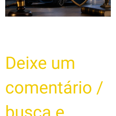
o
Carro
por
Inadimplência
Deixe um
comentário
/
busca e