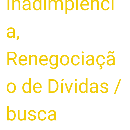
Inadimplênci
a
,
Renegociaçã
o de Dívidas
/
busca