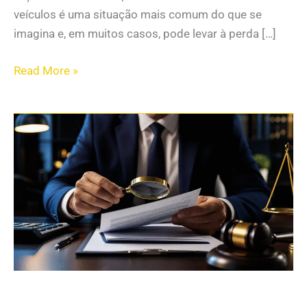
veículos é uma situação mais comum do que se
imagina e, em muitos casos, pode levar à perda […]
Read More »
Relatos
Reais:
Histórias
de
Quem
Perdeu
o
Carro
por
Inadimplência