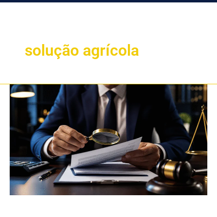
solução agrícola
Revisão
Contratual
e
Apreensão
de
Tratores:
Um
Caminho
Alternativo