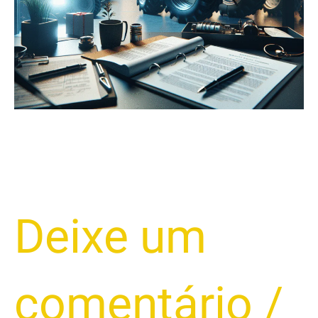
de
Tratores
2025
Deixe um
comentário
/