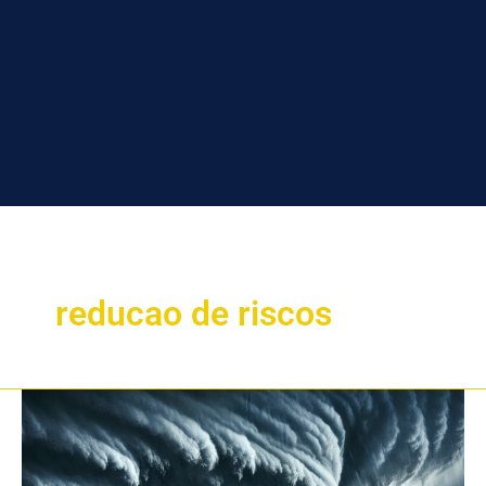
reducao de riscos
Como
revisar
contratos