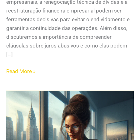
empresariais, a renegociação técnica de dívidas e a
reestruturação financeira empresarial podem ser
ferramentas decisivas para evitar o endividamento e
garantir a continuidade das operações. Além disso,
discutiremos a importância de compreender
cláusulas sobre juros abusivos e como elas podem
[…]
Read More »
Vai
expandir
sua
empresa?
Saiba
por