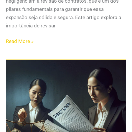
negligenciam a revisão de contratos, que é um dos
pilares fundamentais para garantir que essa
expansão seja sólida e segura. Este artigo explora a
importância de revisar
Read More »
Revisão
de
Cláusulas
Contratuais:
O
Que
Todo
Empresário
Precisa