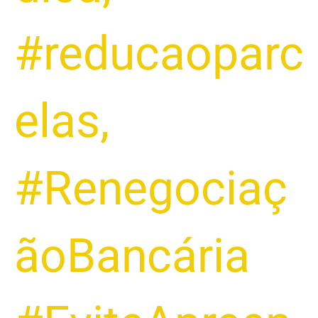
#reducaoparc
elas
,
#Renegociaç
ãoBancária