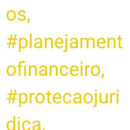
os
,
#planejament
ofinanceiro
,
#protecaojuri
dica
,