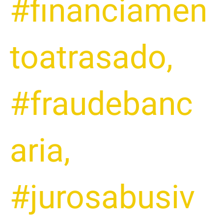
#financiamen
toatrasado
,
#fraudebanc
aria
,
#jurosabusiv