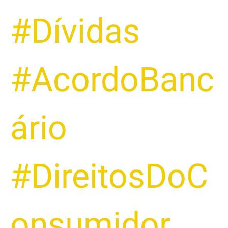
#Dívidas
#AcordoBanc
ário
#DireitosDoC
onsumidor