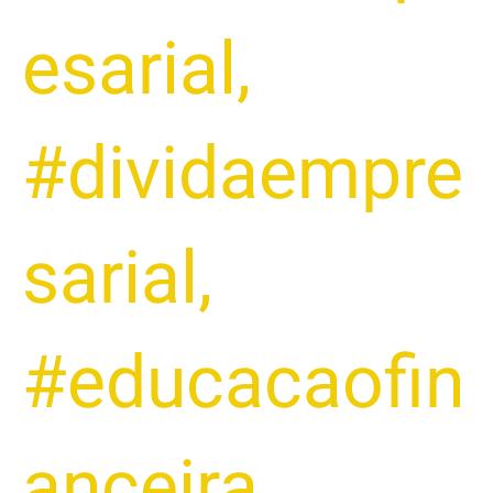
esarial
,
#dividaempre
sarial
,
#educacaofin
anceira
,