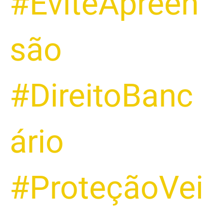
#EviteApreen
são
#DireitoBanc
ário
#ProteçãoVei