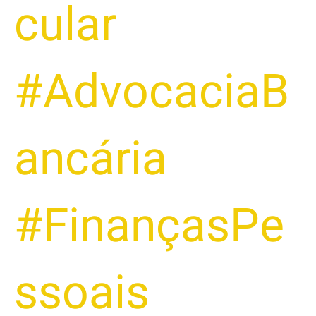
cular
#AdvocaciaB
ancária
#FinançasPe
ssoais