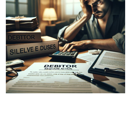
Como
Negociar
Antes
da
Ação
de
Apreensão?
2025