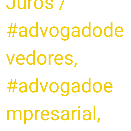
Juros
/
#advogadode
vedores
,
#advogadoe
mpresarial
,