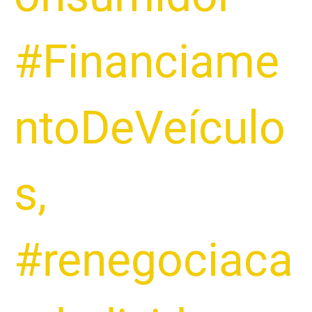
#Financiame
ntoDeVeículo
s
,
#renegociaca