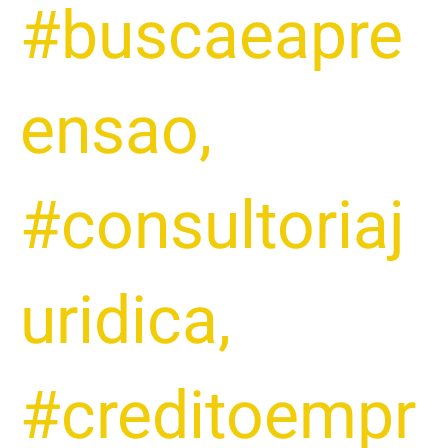
#buscaeapre
ensao
,
#consultoriaj
uridica
,
#creditoempr