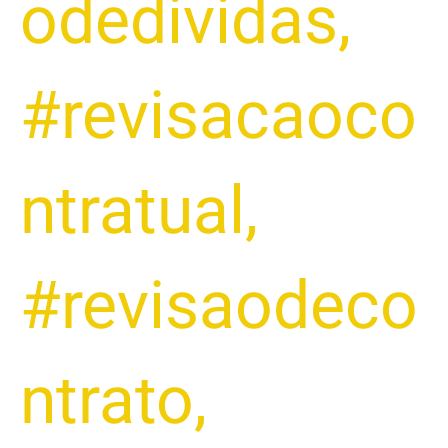
odedividas
,
#revisacaoco
ntratual
,
#revisaodeco
ntrato
,