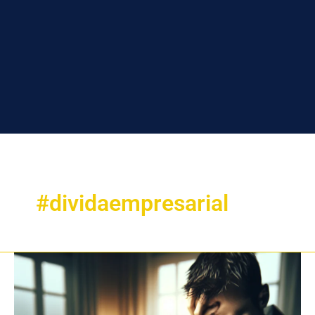
#dividaempresarial
Devedor
em
Dificuldades: