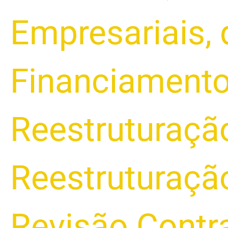
Empresariais
,
Financiament
Reestruturação
Reestruturação
Revisão Contr