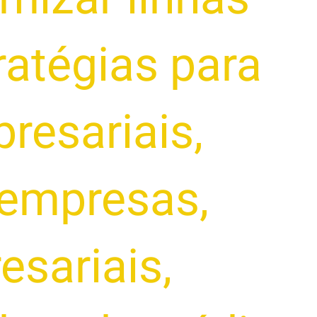
ratégias para
presariais
,
a empresas
,
esariais
,