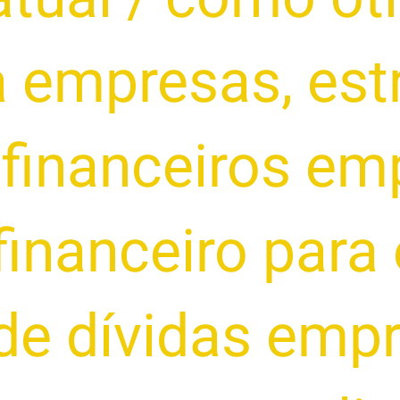
ra empresas
,
est
 financeiros em
financeiro par
de dívidas empr