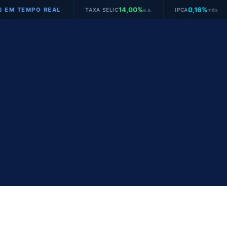
14,00%
0,16%
TAXA SELIC
a.a.
IPCA
mês
JUROS VEÍCULOS