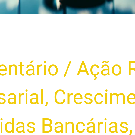
ntário
/
Ação R
arial
,
Crescime
idas Bancárias