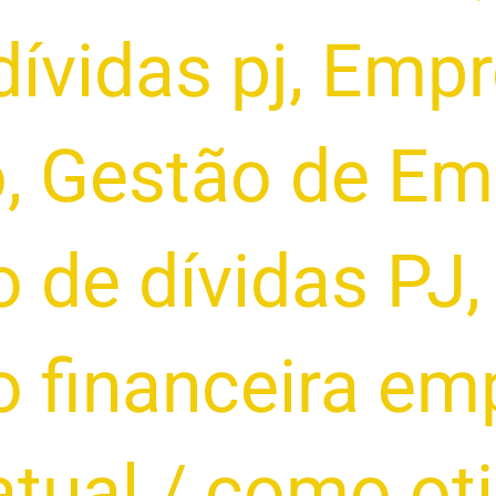
dívidas pj
,
Empr
o
,
Gestão de Em
 de dívidas PJ
,
 financeira emp
atual
/
como oti