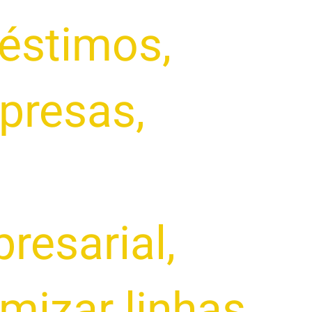
éstimos
,
presas
,
resarial
,
mizar linhas