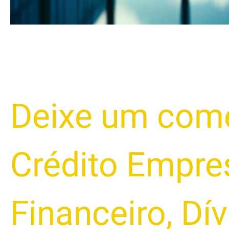
Deixe um come
Crédito Empres
Financeiro
,
Dív