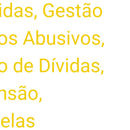
idas
,
Gestão
os Abusivos
,
 de Dívidas
,
ensão
,
elas