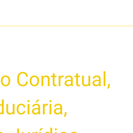
o Contratual
,
duciária
,