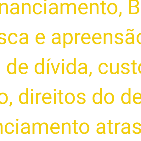
financiamento
,
B
sca e apreensão
 de dívida
,
cust
o
,
direitos do d
nciamento atra