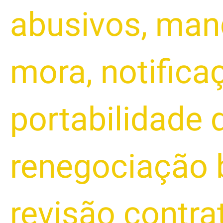
abusivos
,
mand
mora
,
notific
portabilidade 
renegociação 
revisão contra