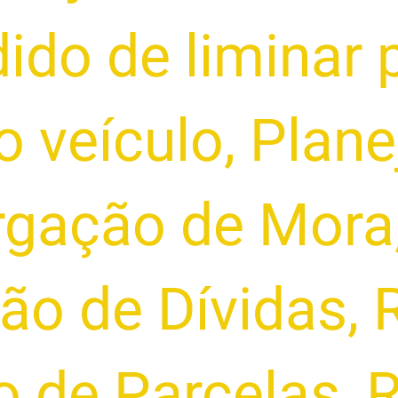
ido de liminar 
o veículo
,
Plan
rgação de Mora
ão de Dívidas
,
 de Parcelas
,
R