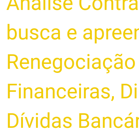
Análise Contra
busca e apree
Renegociação 
Financeiras
,
Di
Dívidas Bancá