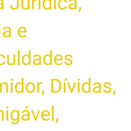
 Jurídica
,
ia e
iculdades
midor
,
Dívidas
,
igável
,