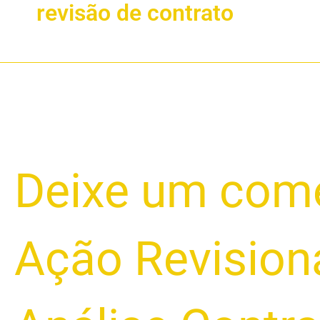
revisão de contrato
Revisão
Deixe um come
de
Contrato
Pode
Ação Revision
Evitar
Busca
e
Apreensão?