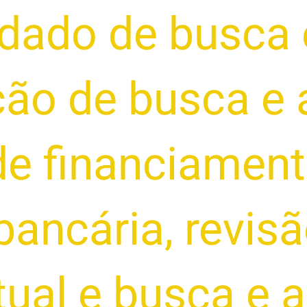
ado de busca 
ação de busca e
de financiamen
bancária
,
revisã
tual e busca e 