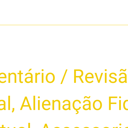
ntário
/
Revisã
al
,
Alienação Fi