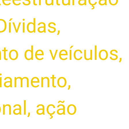
Dívidas
,
to de veículos
,
ciamento
,
onal
,
ação