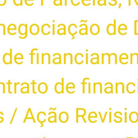
negociação de 
de financiamen
ntrato de finan
s
/
Ação Revisi