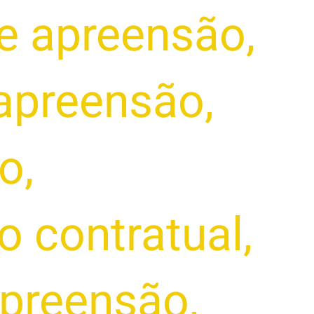
e apreensão
,
 apreensão
,
to
,
o contratual
,
apreensão
,