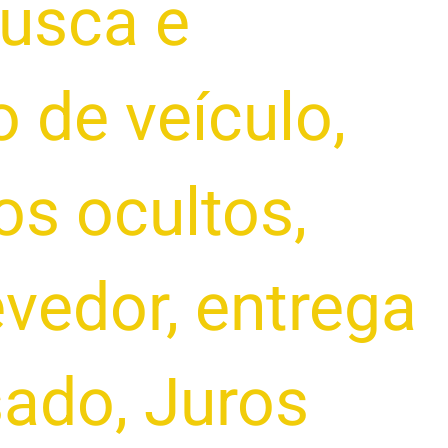
usca e
 de veículo
,
os ocultos
,
evedor
,
entrega
sado
,
Juros