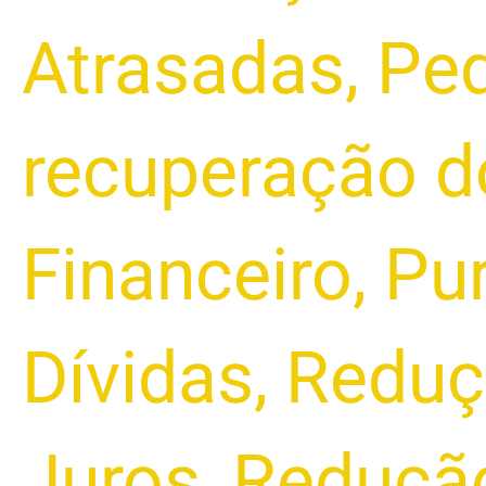
Atrasadas
,
Ped
recuperação d
Financeiro
,
Pu
Dívidas
,
Reduç
Juros
,
Redução