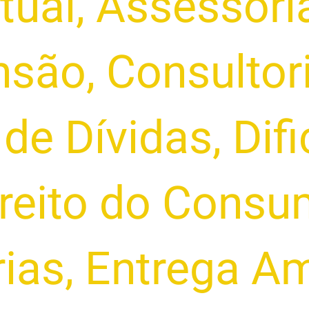
tual
,
Assessoria
nsão
,
Consultor
de Dívidas
,
Dif
reito do Consu
rias
,
Entrega Am