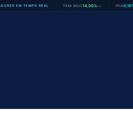
14,00%
0,16%
 EM TEMPO REAL
TAXA SELIC
a.a.
IPCA
mês