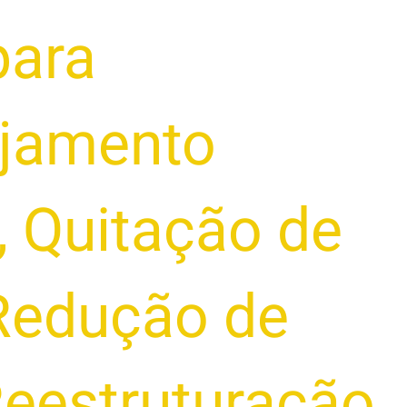
para
ejamento
,
Quitação de
Redução de
eestruturação