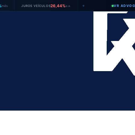
26,44%
VR ADVOGADOS
JUROS VEÍCULOS
a.a.
●