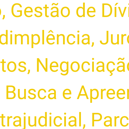
o
,
Gestão de Dív
dimplência
,
Jur
tos
,
Negociação
a Busca e Apre
trajudicial
,
Parc