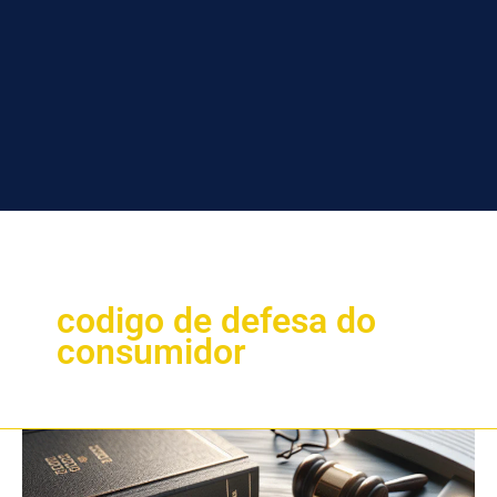
codigo de defesa do
consumidor
A
Revisão